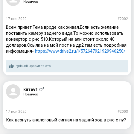
Новичок
17 ноя 2020
#2002
Всем привет.Тема вроде как живая.Если есть желание
поставить камеру заднего вида.То можно использовать
конвертор с рнс 510.Который на али стоит около 40
долларов.Ссылка на мой пост на др2,там есть подробная
информация-
https://www.drive2.ru/l/572647921929946250/
rgdaudi
нравится это.
kirrev1
Новичок
17 ноя 2020
#2003
Как вернуть аналоговый сигнал на задний ход в рнс е пу?