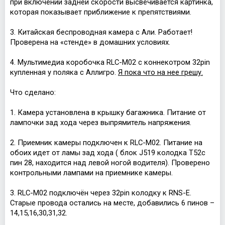
при включении задней скорости высвечивается картинка,
которая показывает приближение к препятствиями.
3. Китайская беспроводная камера с Али. Работает!
Проверена на «стенде» в домашних условиях.
4. Мультимедиа коробочка RLC-M02 с коннекотром 32pin
купленная у поляка с Аллигро.
Я пока что на нее грешу.
Что сделано:
1. Камера установлена в крышку багажника. Питание от
лампочки зад хода через выпрямитель напряжения.
2. Приемник камеры подключен к RLC-M02. Питание на
обоих идет от ламы зад хода ( блок J519 колодка T52c
пин 28, находится над левой ногой водителя). Проверено
контрольными лампами на приемнике камеры.
3. RLC-M02 подключён через 32pin колодку к RNS-E.
Старые провода остались на месте, добавились 6 пинов –
14,15,16,30,31,32.