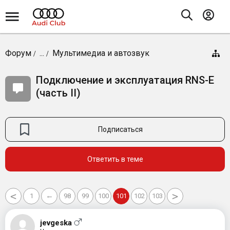
Форум
...
Мультимедиа и автозвук
Подключение и эксплуатация RNS-E
(часть II)
Подписаться
Ответить в теме
<
>
←
1
98
99
100
101
102
103
jevgeska