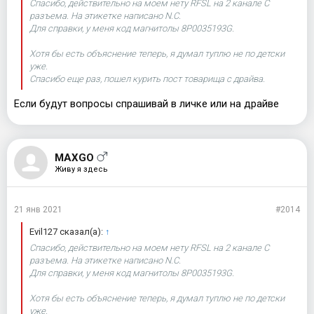
Спасибо, действительно на моем нету RFSL на 2 канале C
картинку с камеры при включении задней передачи. Т.е. либо
разъема. На этикетке написано N.C.
магнитола, либо камера
Для справки, у меня код магнитолы 8P0035193G.
Хотя бы есть объяснение теперь, я думал туплю не по детски
уже.
Спасибо еще раз, пошел курить пост товарища с драйва.
Если будут вопросы спрашивай в личке или на драйве
MAXGO
Живу я здесь
21 янв 2021
#2014
Evil127 сказал(а):
↑
Спасибо, действительно на моем нету RFSL на 2 канале C
разъема. На этикетке написано N.C.
Для справки, у меня код магнитолы 8P0035193G.
Хотя бы есть объяснение теперь, я думал туплю не по детски
уже.