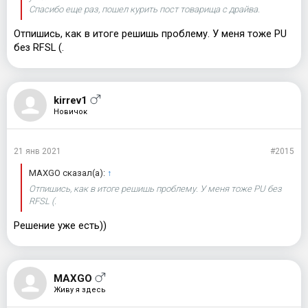
Спасибо еще раз, пошел курить пост товарища с драйва.
Отпишись, как в итоге решишь проблему. У меня тоже PU
без RFSL (.
kirrev1
Новичок
21 янв 2021
#2015
MAXGO сказал(а):
↑
Отпишись, как в итоге решишь проблему. У меня тоже PU без
RFSL (.
Решение уже есть))
MAXGO
Живу я здесь