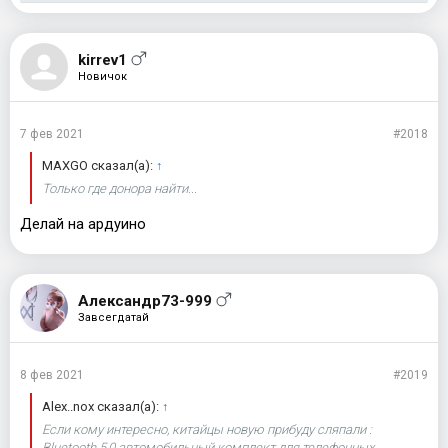
kirrev1
Новичок
7 фев 2021
#2018
MAXGO сказал(а):
↑
Только где донора найти...
Делай на ардуино
Александр73-999
Завсегдатай
8 фев 2021
#2019
Alex..nox сказал(а):
↑
Если кому интересно, китайцы новую прибуду сляпали :
Bluetooth 5,0 автомобильный комплект для телефонных