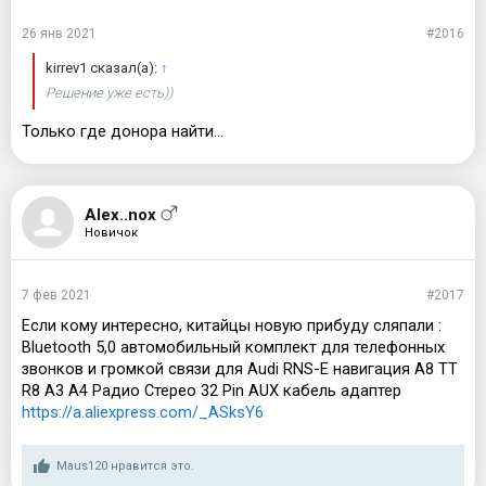
26 янв 2021
#2016
kirrev1 сказал(а):
↑
Решение уже есть))
Только где донора найти...
Alex..nox
Новичок
7 фев 2021
#2017
Если кому интересно, китайцы новую прибуду сляпали :
Bluetooth 5,0 автомобильный комплект для телефонных
звонков и громкой связи для Audi RNS-E навигация A8 TT
R8 A3 A4 Радио Стерео 32 Pin AUX кабель адаптер
https://a.aliexpress.com/_ASksY6
Maus120
нравится это.