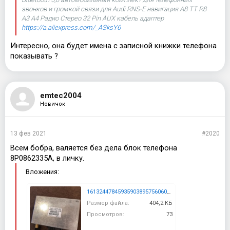
звонков и громкой связи для Audi RNS-E навигация A8 TT R8
A3 A4 Радио Стерео 32 Pin AUX кабель адаптер
https://a.aliexpress.com/_ASksY6
Интересно, она будет имена с записной книжки телефона
показывать ?
emtec2004
Новичок
13 фев 2021
#2020
Всем бобра, валяется без дела блок телефона
8P0862335A, в личку.
Вложения:
16132447845935903895756060932163.jpg
Размер файла:
404,2 КБ
Просмотров:
73