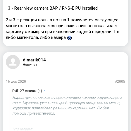
· 3 - Rear view camera BAP / RNS-E PU installed
2 и 3 – реакции ноль, а вот на 1 получается следующее:
магнитола выключается при зажигании, но показывает
картинку с камеры при включении задней передачи. Т.е.
либо магнитола, либо камера
dimarik014
Новичок
16 дек 2020
#2005
Evil127 сказал(а):
↑
Народ, нужна помощь с подключением камеры заднего вида к
rns-e. Мучаюсь уже много дней, проводка вроде вся на месте,
кодировок попробовал разных, но картинки нет. Любая
помощь приветствуется.
Что имеем: