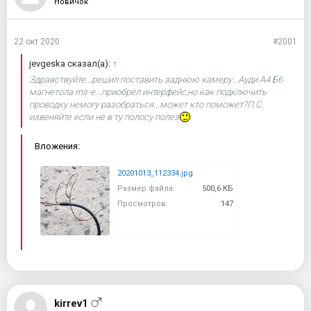
Новичок
22 окт 2020
#2001
jevgeska сказал(а):
↑
Здравствуйте...решил поставить заднюю камеру...Ауди А4 Б6
магнетола rns-e...приобрёл интерфейс,но как подключить
проводку немогу разобраться...может кто поможет?П.С.
извеняйте если не в ту полосу полез
Вложения:
20201013_112334.jpg
Размер файла:
500,6 КБ
Просмотров:
147
kirrev1