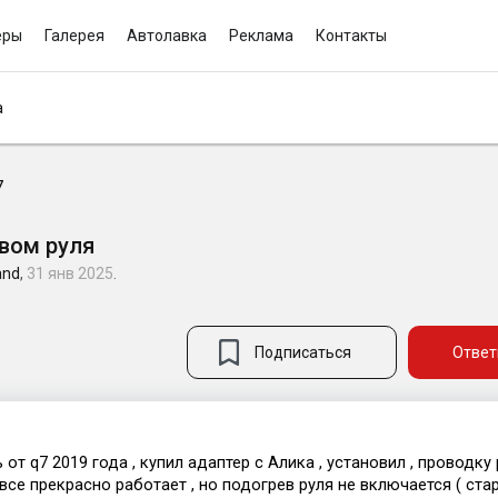
еры
Галерея
Автолавка
Реклама
Контакты
а
7
евом руля
and
,
31 янв 2025
.
Подписаться
Ответ
от q7 2019 года , купил адаптер с Алика , установил , проводку
все прекрасно работает , но подогрев руля не включается ( ста