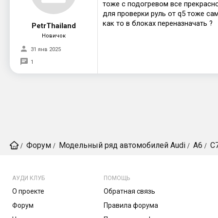
тоже с подогревом все прекрасно
для проверки руль от q5 тоже са
как то в блоках переназначать ?
PetrThailand
Новичок
31 янв 2025
1
Форум
Модельный ряд автомобилей Audi
A6
C
АУДИ КЛУБ
ПОМОЩЬ
О проекте
Обратная связь
Форум
Правила форума