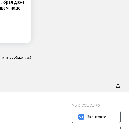
 , брал даже
ющем, надо
тить сообщение.)
МЫ В СОЦ СЕТЯХ
Вконтакте