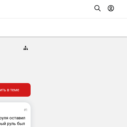
ить в теме
#1
 руля оставил
рый руль был