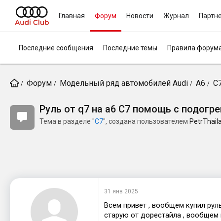
Главная
Форум
Новости
Журнал
Партн
Последние сообщения
Последние темы
Правила форум
Форум
Модельный ряд автомобилей Audi
A6
C
Руль от q7 на a6 C7 помощь с подогр
Тема в разделе "
C7
", создана пользователем
PetrThail
31 янв 2025
Всем привет , вообщем купил руль 
старую от дорестайла , вообщем 