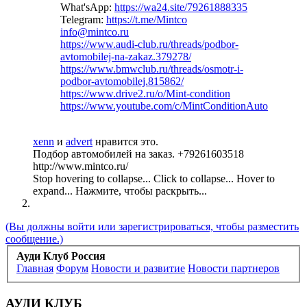
What'sApp:
https://wa24.site/79261888335
Telegram:
https://t.me/Mintco
info@mintco.ru
https://www.audi-club.ru/threads/podbor-
avtomobilej-na-zakaz.379278/
https://www.bmwclub.ru/threads/osmotr-i-
podbor-avtomobilej.815862/
https://www.drive2.ru/o/Mint-condition
https://www.youtube.com/c/MintConditionAuto
xenn
и
advert
нравится это.
Подбор автомобилей на заказ. +79261603518
http://www.mintco.ru/
Stop hovering to collapse...
Click to collapse...
Hover to
expand...
Нажмите, чтобы раскрыть...
(Вы должны войти или зарегистрироваться, чтобы разместить
сообщение.)
Ауди Клуб Россия
Главная
Форум
Новости и развитие
Новости партнеров
АУДИ КЛУБ