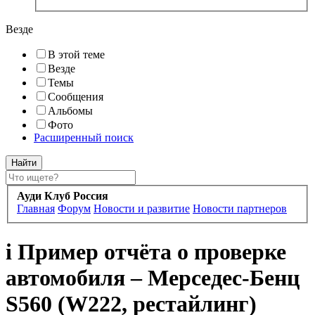
Везде
В этой теме
Везде
Темы
Сообщения
Альбомы
Фото
Расширенный поиск
Ауди Клуб Россия
Главная
Форум
Новости и развитие
Новости партнеров
i
Пример отчёта о проверке
автомобиля – Мерседес-Бенц
S560 (W222, рестайлинг)