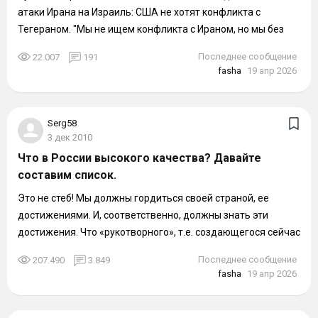
атаки Ирана на Израиль: США не хотят конфликта с
Тегераном. "Мы не ищем конфликта с Ираном, но мы без
колебаний будем...
Последнее сообщение
22.007
191
fasha
19 апр 2026
Serg58
3 дек 2010
Что в России высокого качества? Давайте
составим список.
Это не стеб! Мы должны гордиться своей страной, ее
достижениями. И, соответственно, должны знать эти
достижения. Что «рукотворного», т.е. создающегося сейчас
у нас можно с уверенностью...
Последнее сообщение
207.490
3.849
fasha
19 апр 2026