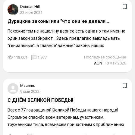
Deiman Hill
22 июл 2021
Дурацкие законы или "что они не делали...
Похожих тем не нашел, ну вернее есть одна но там именно
один закон разбирают... Здесь предлагаю выкладывать
"гениальные", а главное"важные" законы наших
законотворчество в то время когда...
Последнее сообщение
118.001
1.977
AUN
10 май 2026
Масяня.
9 май 2022
С ДНЁМ ВЕЛИКОЙ ПОБЕДЫ!
Всех с 77 годовщиной Великой Победы нашего народа!
Огромное спасибо всем ветеранам, участникам,
труженикам тыла, всем-всем причастным к приближению
этого дня - 9 Мая 1945 года! Мы помним...