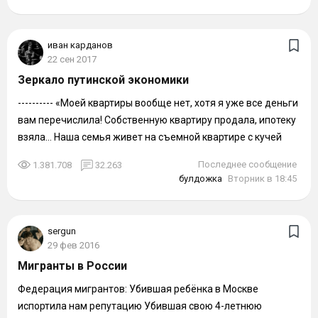
иван карданов
22 сен 2017
Зеркало путинской экономики
---------- «Моей квартиры вообще нет, хотя я уже все деньги
вам перечислила! Собственную квартиру продала, ипотеку
взяла… Наша семья живет на съемной квартире с кучей
долгов и...
Последнее сообщение
1.381.708
32.263
булдожка
Вторник в 18:45
sergun
29 фев 2016
Мигранты в России
Федерация мигрантов: Убившая ребёнка в Москве
испортила нам репутацию Убившая свою 4-летнюю