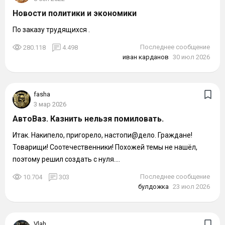
Новости политики и экономики
По заказу трудящихся .
Последнее сообщение
280.118
4.498
иван карданов
30 июл 2026
fasha
3 мар 2026
АвтоВаз. Казнить нельзя помиловать.
Итак. Накипело, пригорело, настопи@дело. Граждане!
Товарищи! Соотечественники! Похожей темы не нашёл,
поэтому решил создать с нуля....
Последнее сообщение
10.704
303
булдожка
23 июл 2026
Vlah