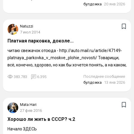
булдожка
20 янв 2026
Natuzzi
7 июл 2014
Платная парковка, доколе...
читаю свежачок отсюда - http://auto.mail.ru/article/47149-
platnaya_parkovka_v_moskve_plohie_novosti/ Товарищи,
всё, конечно, здорово, но как бы хочется понять, а на каком,
собственно,...
Последнее сообщение
383.783
6.395
булдожка
13 янв 2026
Mata Hari
27 фев 2016
Хорошо ли жить в СССР? ч.2
Начало ЗДЕСЬ