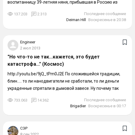
воспитанницу 39-летняя няня, прибывшая в Россию из
среднеазиатской республики, испортила...
Последнее сообщение
137.203
2.313
Deiman Hill
Воскресенье в 20:38
Engineer
2 июл 2013
"Но что-то не так...кажется, это будет
катастрофа..." (Космос)
http://youtu.be/9jQ_tPm0J2E По сложившейся традиции,
блин..... то ли нанодвигатели не сработали, то ли деньги
украденные спрятали в дымовой завесе. Ну почему так
всегда? :shock:
Последнее сообщение
733.063
14.362
Brigadier
Воскресенье в 00:17
СЭР
8 сен 2022