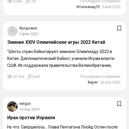
Последнее сообщение
5.545
16
Итальянец73
9 май 2026
булдожка
5 фев 2022
Зимние XXIV Олимпийские игры 2022 Китай
"Шесть стран бойкотируют зимнюю Олимпиаду-2022 в
Китае. Дипломатический бойкот, учинили Играм власти
США. Их поддержали правительства Великобритании,
Канады, Австралии, Литвы и Косово....
Последнее сообщение
47.516
629
Варяг
30 апр 2026
sergun
14 апр 2024
Иран против Израиля
Ну что. Свершилось... Глава Пентагона Ллойд Остин после