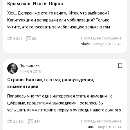
Крым наш. Итоги. Опрос.
Хех... Должен же кто-то начать. Итак, что выбираем?
Капитуляция и репарации или мобилизация? Только
учтите, что голосовать за мобилизацию только в том
случае, если лично готов пойти. Не...
Последнее сообщение
3.269
62
vladd
Сегодня, в 08:45
Полковник
17 июл 2016
Страны Балтии, статья, рассуждения,
комментарии
Попалась мне тут одна интересная статья намедни... с
цифрами, процентами, выкладками... хотелось бы
услышать комментарии в первую очередь нашего рьяного
Игорса по этому поводу )), ну и...
Последнее сообщение
29.180
447
Guru
Вчера, в 17:14