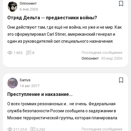
Оппонент
6 янв 2026
Отряд Дельта -- предвестники войны?
Они действуют там, где ещё не война, но уже и не мир. Как
это сформулировал Carl Stiner, американский генерал и
один из руководителей сил специального назначения:
“Special operations...
Последнее сообщение
1.855
8
Оппонент
30 мар 2026
Sarrus
14 авг 2017
Преступление и наказание...
О всех громких резонансных и... не очень. Федеральная
служба безопасности России сообщила о задержании в
Москве террористической группы, которая планировала
совершить серию терактов...
Последнее сообщение
311.014
6.262