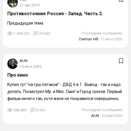
21 авг 2015
Противостояние Россия - Запад. Часть 2.
Предыдущая тема
Последнее сообщение
1.409.035
29.662
Deiman Hill
11 июл 2026
AUN
14 июл 2005
Про кино
Купил тут "на грш пятаков" - ДВД 6 в 1 . Вывод - так и надо
делать. Посмотрел Мр. и Мис. Смит и Город грехов. Первый
фильм ничего так, хотя жене не понравился совершенно,
второй я...
Последнее сообщение
586.869
6.541
AUN
10 май 2026