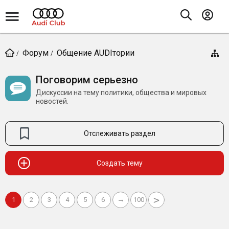
Форум
Общение AUDIтории
Поговорим серьезно
Дискуссии на тему политики, общества и мировых
новостей.
Отслеживать раздел
Создать тему
>
→
1
2
3
4
5
6
100