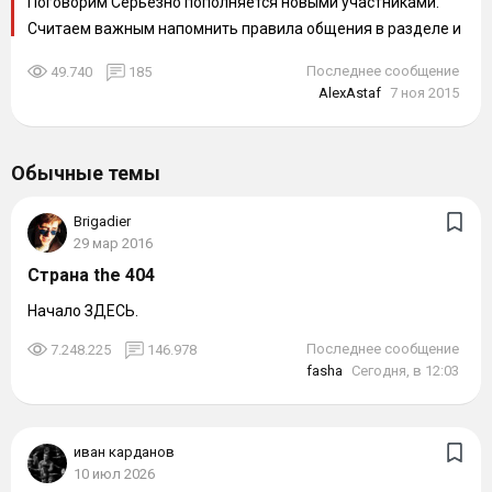
Поговорим Серьезно пополняется новыми участниками.
Считаем важным напомнить правила общения в разделе и
довести до сведения некоторые...
Последнее сообщение
49.740
185
AlexAstaf
7 ноя 2015
Обычные темы
Brigadier
29 мар 2016
Страна the 404
Начало ЗДЕСЬ.
Последнее сообщение
7.248.225
146.978
fasha
Сегодня, в 12:03
иван карданов
10 июл 2026