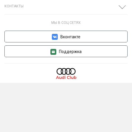
КОНТАКТЫ
МЫ В СОЦ СЕТЯХ
Вконтакте
Поддержка
Ауди Клуб - это крупнейшее сообщество владельцев и
любителей автомобилей марки Audi в России. В нашем клубе
можно почитать свежие новости и статьи из мира Audi,
получить ответ на форуме на любой вопрос и найти
проверенного партнера по ремонту, дооснащению и тюнингу
вашего автомобиля Audi